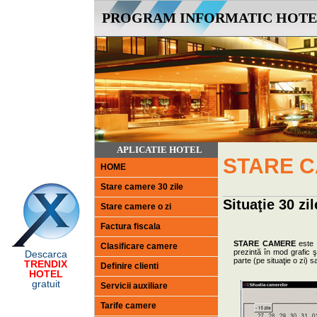
PROGRAM INFORMATIC HOTE
APLICATIE HOTEL
STARE 
HOME
Stare camere 30 zile
Situaţie 30 zil
Stare camere o zi
Factura fiscala
STARE CAMERE
este 
Clasificare camere
prezintă în mod grafic 
Descarca
parte (pe situaţie o zi) s
TRENDIX
Definire clienti
HOTEL
gratuit
Servicii auxiliare
Tarife camere