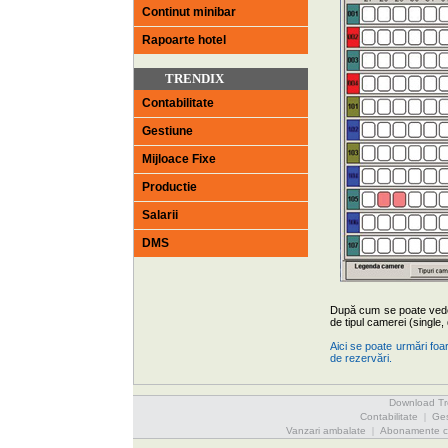
Continut minibar
Rapoarte hotel
TRENDIX
Contabilitate
Gestiune
Mijloace Fixe
Productie
Salarii
DMS
După cum se poate vedea
de tipul camerei (single,
Aici se poate urmări foa
de rezervări.
Download Tr
Contabilitate
|
Ges
Vanzari ambalate
|
Abonamente cl